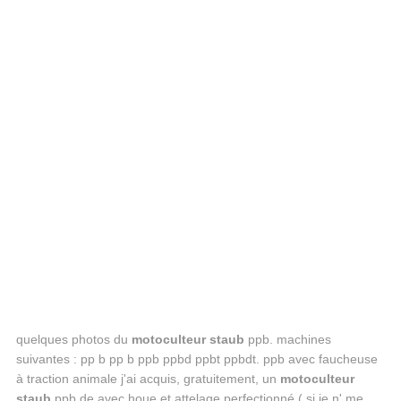
quelques photos du
motoculteur staub
ppb. machines
suivantes : pp b pp b ppb ppbd ppbt ppbdt. ppb avec faucheuse
à traction animale j'ai acquis, gratuitement, un
motoculteur
staub
ppb de avec houe et attelage perfectionné ( si je n' me