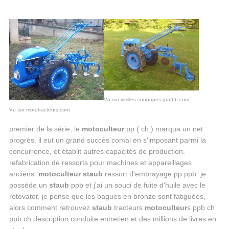
Vu sur vieilles-soupapes.grafbb.com
Vu sur mototracteurs.com
premier de la série, le
motoculteur
pp ( ch.) marqua un net
progrès. il eut un grand succès comal en s'imposant parmi la
concurrence, et établit autres capacités de production.
refabrication de ressorts pour machines et appareillages
anciens.
motoculteur staub
ressort d'embrayage pp ppb je
posséde un
staub
ppb et j'ai un souci de fuite d'huile avec le
rotovator. je pense que les bagues en bronze sont fatiguées,
alors comment retrouvez
staub
tracteurs
motoculteur
s ppb ch
ppb ch description conduite entretien et des millions de livres en