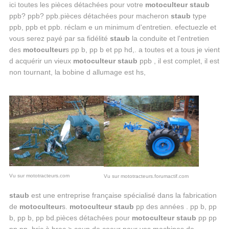
ici toutes les pièces détachées pour votre
motoculteur staub
ppb? ppb? ppb.pièces détachées pour macheron
staub
type
ppb, ppb et ppb. réclam e un minimum d'entretien. efectuezle et
vous serez payé par sa fidélité
staub
la conduite et l'entretien
des
motoculteur
s pp b, pp b et pp hd,. a toutes et a tous je vient
d acquérir un vieux
motoculteur staub
ppb , il est complet, il est
non tournant, la bobine d allumage est hs,
Vu sur mototracteurs.com
Vu sur mototracteurs.forumactif.com
staub
est une entreprise française spécialisé dans la fabrication
de
motoculteur
s.
motoculteur staub
pp des années . pp b, pp
b, pp b, pp bd.pièces détachées pour
motoculteur staub
pp pp