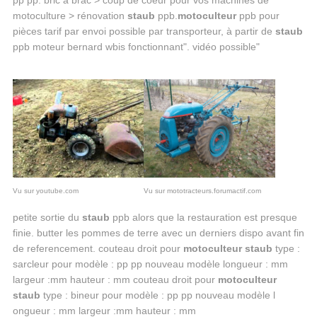
pp pp. bric à brac > coup de coeur pour vos machines de
motoculture > rénovation
staub
ppb.
motoculteur
ppb pour
pièces tarif par envoi possible par transporteur, à partir de
staub
ppb moteur bernard wbis fonctionnant". vidéo possible"
Vu sur youtube.com
Vu sur mototracteurs.forumactif.com
petite sortie du
staub
ppb alors que la restauration est presque
finie. butter les pommes de terre avec un derniers dispo avant fin
de referencement. couteau droit pour
motoculteur staub
type :
sarcleur pour modèle : pp pp nouveau modèle longueur : mm
largeur :mm hauteur : mm couteau droit pour
motoculteur
staub
type : bineur pour modèle : pp pp nouveau modèle l
ongueur : mm largeur :mm hauteur : mm