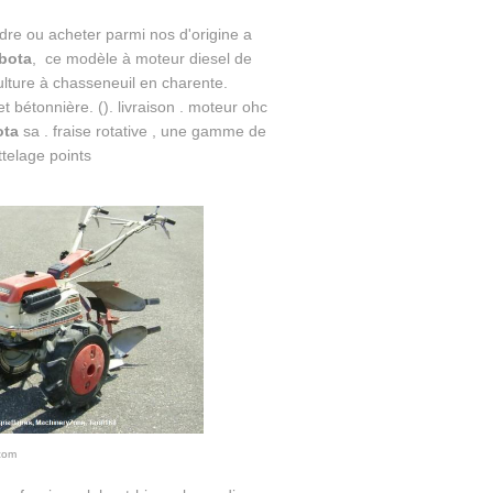
dre ou acheter parmi nos d'origine a
bota
, ce modèle à moteur diesel de
lture à chasseneuil en charente.
t bétonnière. (). livraison . moteur ohc
ota
sa . fraise rotative , une gamme de
ttelage points
.com