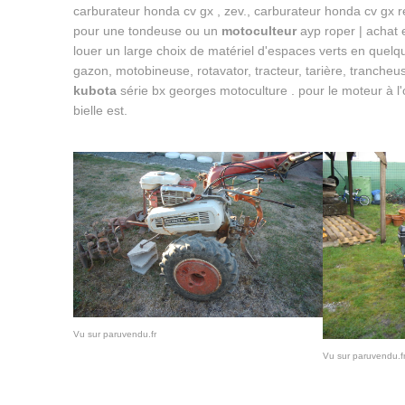
carburateur honda cv gx , zev., carburateur honda cv gx ré
pour une tondeuse ou un
motoculteur
ayp roper | achat e
louer un large choix de matériel d'espaces verts en quelqu
gazon, motobineuse, rotavator, tracteur, tarière, tranche
kubota
série bx georges motoculture . pour le moteur à l'o
bielle est.
Vu sur paruvendu.fr
Vu sur paruvendu.f