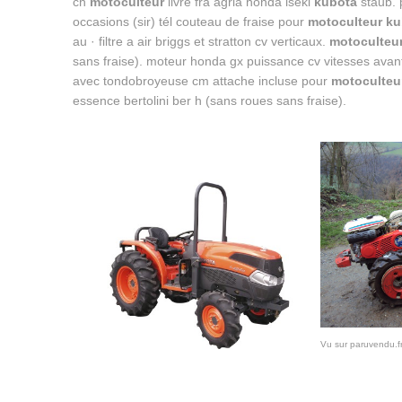
ch
motoculteur
livré fra agria honda iseki
kubota
staub. p
occasions (sir) tél couteau de fraise pour
motoculteur ku
au · filtre a air briggs et stratton cv verticaux.
motoculteu
sans fraise). moteur honda gx puissance cv vitesses avant e
avec tondobroyeuse cm attache incluse pour
motoculteu
essence bertolini ber h (sans roues sans fraise).
Vu sur paruvendu.f