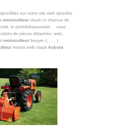
sponibles sur notre site web spareka.
re
motoculteur
staub cv charrue de
cole. le pontdebeauvoisin . . vous
 éclatés de pièces détachés: aebi,
l.
motoculteur
bouyer (, , , , )
lteur
honda iseki staub
kubota