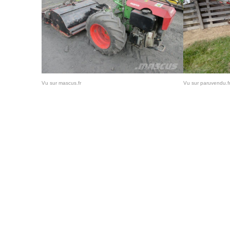
Vu sur mascus.fr
Vu sur paruvendu.f