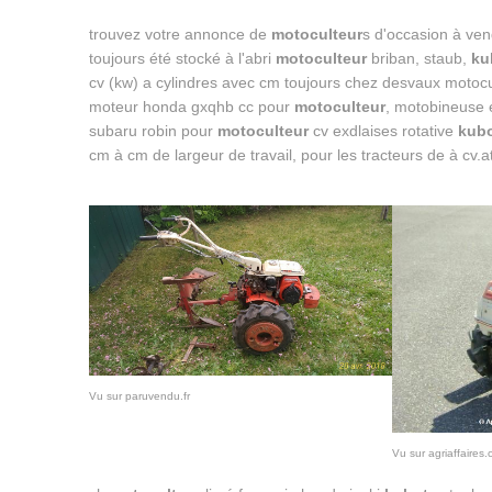
trouvez votre annonce de
motoculteur
s d'occasion à ven
toujours été stocké à l'abri
motoculteur
briban, staub,
ku
cv (kw) a cylindres avec cm toujours chez desvaux motocu
moteur honda gxqhb cc pour
motoculteur
, motobineuse e
subaru robin pour
motoculteur
cv exdlaises rotative
kub
cm à cm de largeur de travail, pour les tracteurs de à cv.a
Vu sur paruvendu.fr
Vu sur agriaffaires