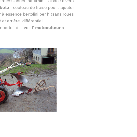
rofessionnel. hautrhin. . alsace divers
bota
· couteau de fraise pour . ajouter
r
à essence bertolini ber h (sans roues
t arrière. différentiel
r
bertolini . , voir l'
motoculteur
à
r