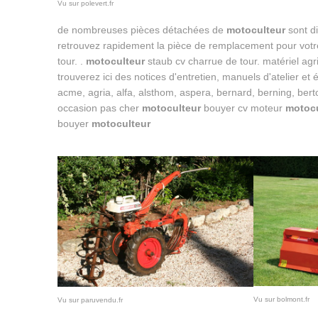
Vu sur polevert.fr
de nombreuses pièces détachées de
motoculteur
sont di
retrouvez rapidement la pièce de remplacement pour vot
tour. .
motoculteur
staub cv charrue de tour. matériel agri
trouverez ici des notices d'entretien, manuels d'atelier et
acme, agria, alfa, alsthom, aspera, bernard, berning, berto
occasion pas cher
motoculteur
bouyer cv moteur
motocu
bouyer
motoculteur
Vu sur bolmont.fr
Vu sur paruvendu.fr