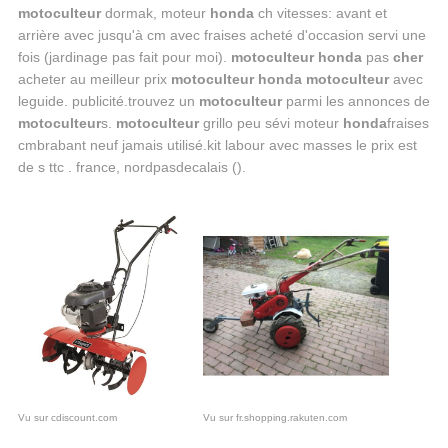
motoculteur
dormak, moteur
honda
ch vitesses: avant et
arrière avec jusqu'à cm avec fraises acheté d'occasion servi une
fois (jardinage pas fait pour moi).
motoculteur honda
pas
cher
acheter au meilleur prix
motoculteur honda motoculteur
avec
leguide. publicité.trouvez un
motoculteur
parmi les annonces de
motoculteur
s.
motoculteur
grillo peu sévi moteur
honda
fraises
cmbrabant neuf jamais utilisé.kit labour avec masses le prix est
de s ttc . france, nordpasdecalais ().
Vu sur cdiscount.com
Vu sur fr.shopping.rakuten.com