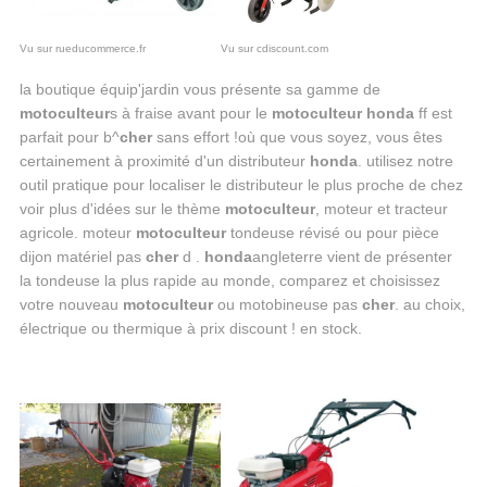
Vu sur rueducommerce.fr
Vu sur cdiscount.com
la boutique équip'jardin vous présente sa gamme de
motoculteur
s à fraise avant pour le
motoculteur honda
ff est
parfait pour b^
cher
sans effort !où que vous soyez, vous êtes
certainement à proximité d'un distributeur
honda
. utilisez notre
outil pratique pour localiser le distributeur le plus proche de chez
voir plus d'idées sur le thème
motoculteur
, moteur et tracteur
agricole. moteur
motoculteur
tondeuse révisé ou pour pièce
dijon matériel pas
cher
d .
honda
angleterre vient de présenter
la tondeuse la plus rapide au monde, comparez et choisissez
votre nouveau
motoculteur
ou motobineuse pas
cher
. au choix,
électrique ou thermique à prix discount ! en stock.