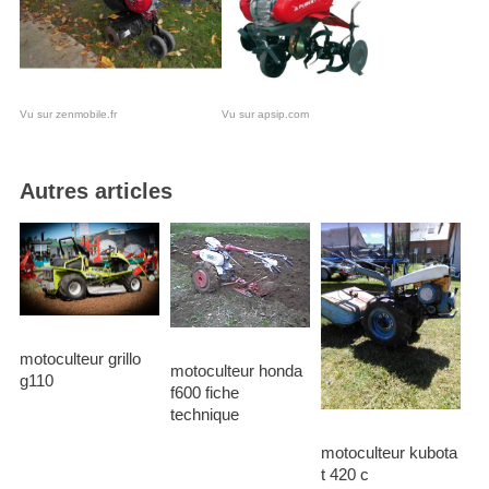
Vu sur zenmobile.fr
Vu sur apsip.com
Autres articles
motoculteur grillo
motoculteur honda
g110
f600 fiche
technique
motoculteur kubota
t 420 c