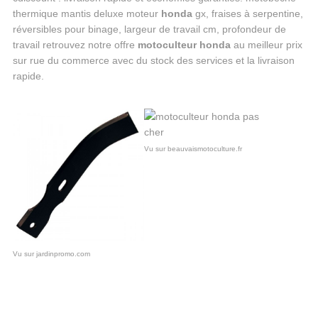
thermique mantis deluxe moteur
honda
gx, fraises à serpentine,
réversibles pour binage, largeur de travail cm, profondeur de
travail retrouvez notre offre
motoculteur honda
au meilleur prix
sur rue du commerce avec du stock des services et la livraison
rapide.
Vu sur beauvaismotoculture.fr
Vu sur jardinpromo.com