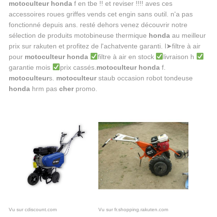
motoculteur honda
f en tbe !! et reviser !!!! aves ces
accessoires roues griffes vends cet engin sans outil. n'a pas
fonctionné depuis ans. resté dehors venez découvrir notre
sélection de produits motobineuse thermique
honda
au meilleur
prix sur rakuten et profitez de l'achatvente garanti. l➤filtre à air
pour
motoculteur honda
filtre à air en stock
livraison h
garantie mois
prix cassés.
motoculteur honda
f.
motoculteur
s.
motoculteur
staub occasion robot tondeuse
honda
hrm pas
cher
promo.
Vu sur cdiscount.com
Vu sur fr.shopping.rakuten.com