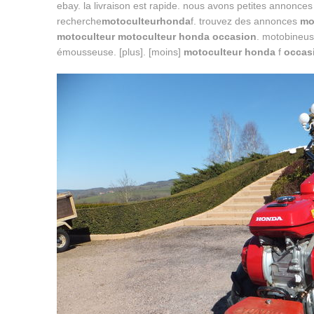
ebay. la livraison est rapide. nous avons petites annonces
recherche
motoculteur
honda
f. trouvez des annonces
mo
motoculteur
motoculteur honda occasion
. motobineu
émousseuse. [plus]. [moins]
motoculteur honda
f
occas