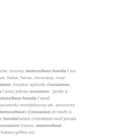
rche. trouvez
motoculteur honda
f sur
rue, fraise, herse, remorque, roue
asion
, tracteur agricole d'
occasion
,
a
f pour pièces
occasion
: jardin à
otoculteur honda
f vend
r paruvendu mondebarras wb. annonces
motoculteur
s d'
occasion
et neufs à
ur
honda
fraises cmbrabant neuf jamais
 occasion
france.
motoculteur
fraises griffes ect.