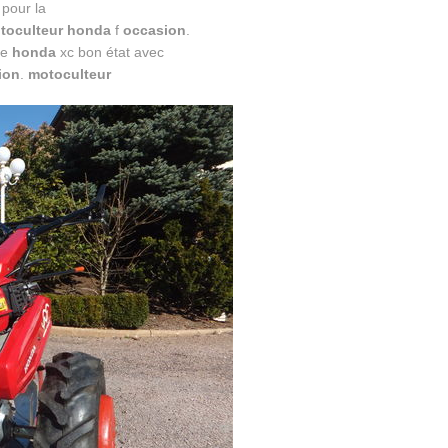
 pour la
toculteur honda
f
occasion
.
se
honda
xc bon état avec
ion
.
motoculteur