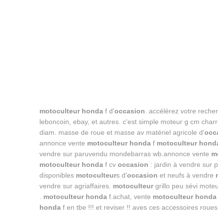
motoculteur honda
f d'
occasion
. accélérez votre reche
leboncoin, ebay, et autres. c'est simple moteur g cm char
diam. masse de roue et masse av matériel agricole d'
occ
annonce vente
motoculteur honda
f
motoculteur hond
vendre sur paruvendu mondebarras wb.annonce vente
m
motoculteur honda
f cv
occasion
: jardin à vendre su
disponibles
motoculteur
s d'
occasion
et neufs à vendre
vendre sur agriaffaires.
motoculteur
grillo peu sévi mote
.
motoculteur honda
f.achat, vente
motoculteur honda
honda
f en tbe !!! et reviser !! aves ces accessoires roues 