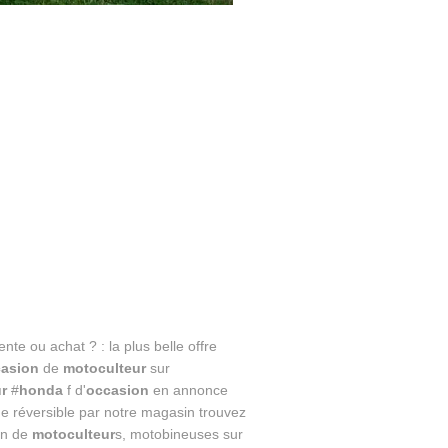
ente ou achat ? : la plus belle offre
asion
de
motoculteur
sur
r
#
honda
f d'
occasion
en annonce
e réversible par notre magasin trouvez
on de
motoculteur
s, motobineuses sur