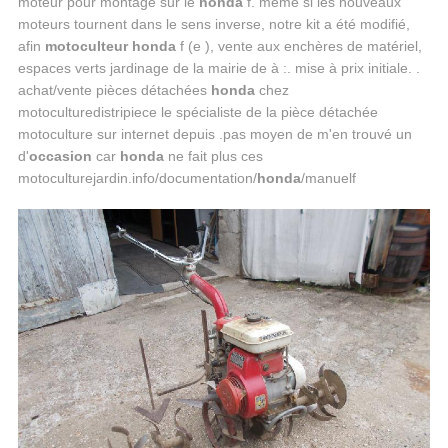
moteur pour montage sur le
honda
f. même si les nouveaux
moteurs tournent dans le sens inverse, notre kit a été modifié,
afin
motoculteur honda
f (e ), vente aux enchères de matériel,
espaces verts jardinage de la mairie de à :. mise à prix initiale. .
achat/vente pièces détachées
honda
chez
motoculturedistripiece le spécialiste de la pièce détachée
motoculture sur internet depuis .pas moyen de m'en trouvé un
d'
occasion
car
honda
ne fait plus ces
motoculturejardin.info/documentation/
honda
/manuelf