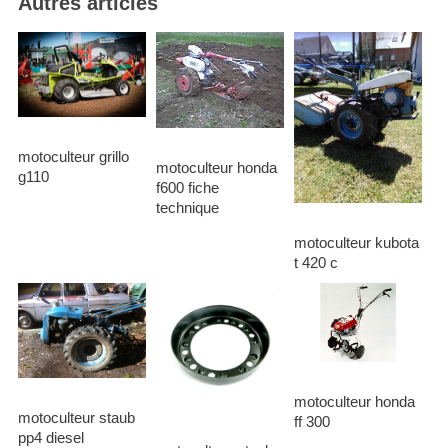
Autres articles
motoculteur grillo
motoculteur honda
g110
f600 fiche
technique
motoculteur kubota
t 420 c
motoculteur honda
motoculteur staub
ff 300
pp4 diesel