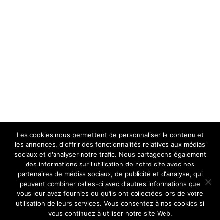
Les cookies nous permettent de personnaliser le contenu et
les annonces, d'offrir des fonctionnalités relatives aux médias
sociaux et d'analyser notre trafic. Nous partageons également
des informations sur l'utilisation de notre site avec nos
partenaires de médias sociaux, de publicité et d'analyse, qui
peuvent combiner celles-ci avec d'autres informations que
vous leur avez fournies ou qu'ils ont collectées lors de votre
utilisation de leurs services. Vous consentez à nos cookies si
Les motoculteurs
Copyright © 2026.
vous continuez à utiliser notre site Web.