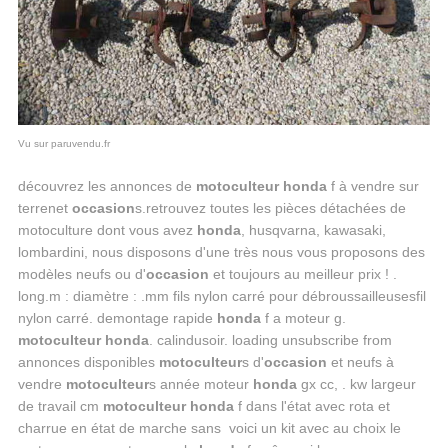
Vu sur paruvendu.fr
découvrez les annonces de
motoculteur honda
f à vendre sur
terrenet
occasion
s.retrouvez toutes les pièces détachées de
motoculture dont vous avez
honda
, husqvarna, kawasaki,
lombardini, nous disposons d'une très nous vous proposons des
modèles neufs ou d'
occasion
et toujours au meilleur prix ! .
long.m : diamètre : .mm fils nylon carré pour débroussailleusesfil
nylon carré. demontage rapide
honda
f a moteur g.
motoculteur honda
. calindusoir. loading unsubscribe from
annonces disponibles
motoculteur
s d'
occasion
et neufs à
vendre
motoculteur
s année moteur
honda
gx cc, . kw largeur
de travail cm
motoculteur honda
f dans l'état avec rota et
charrue en état de marche sans voici un kit avec au choix le