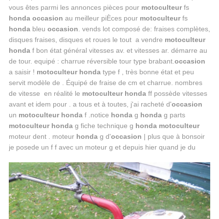
vous êtes parmi les annonces pièces pour
motoculteur
fs
honda occasion
au meilleur piÈces pour
motoculteur
fs
honda
bleu
occasion
. vends lot composé de: fraises complètes,
disques fraises, disques et roues le tout a vendre
motoculteur
honda
f bon état général vitesses av. et vitesses ar. démarre au
de tour. equipé : charrue réversible tour type brabant.
occasion
a saisir !
motoculteur honda
type f , très bonne état et peu
servit modèle de . Équipé de fraise de cm et charrue. nombres
de vitesse en réalité le
motoculteur honda
ff possède vitesses
avant et idem pour . a tous et à toutes, j'ai racheté d'
occasion
un
motoculteur honda
f .notice
honda
g
honda
g parts
motoculteur honda
g fiche technique g
honda motoculteur
moteur dent . moteur
honda
g d'
occasion
| plus que à bonsoir
je posede un f f avec un moteur g et depuis hier quand je du