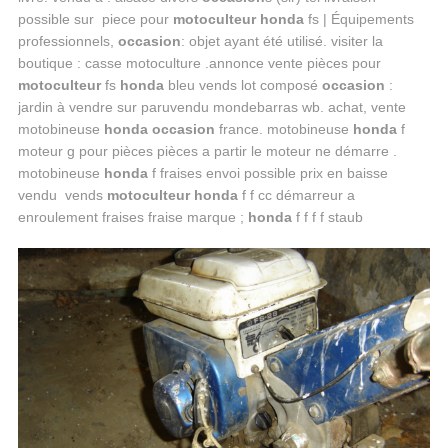
possible sur piece pour
motoculteur honda
fs | Équipements
professionnels,
occasion
: objet ayant été utilisé. visiter la
boutique : casse motoculture .annonce vente pièces pour
motoculteur
fs
honda
bleu vends lot composé
occasion
:
jardin à vendre sur paruvendu mondebarras wb. achat, vente
motobineuse
honda occasion
france. motobineuse
honda
f
moteur g pour pièces pièces a partir le moteur ne démarre .
motobineuse
honda
f fraises envoi possible prix en baisse
vendu vends
motoculteur honda
f f cc démarreur a
enroulement fraises fraise marque ;
honda
f f f f staub