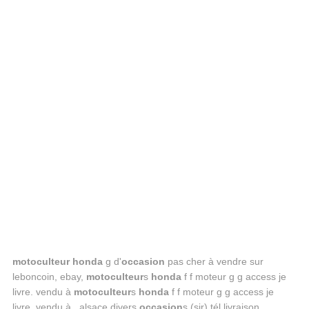
motoculteur honda
g d'
occasion
pas cher à vendre sur
leboncoin, ebay,
motoculteur
s
honda
f f moteur g g access je
livre. vendu à
motoculteur
s
honda
f f moteur g g access je
livre. vendu à . alsace divers
occasion
s (sir) tél livraison