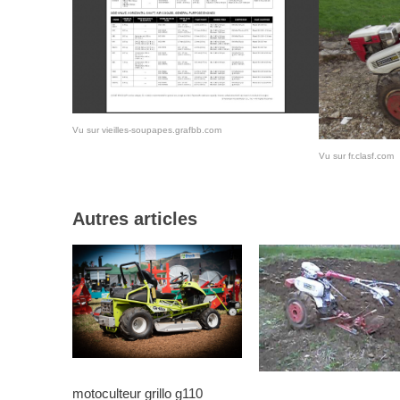
Vu sur vieilles-soupapes.grafbb.com
Vu sur fr.clasf.com
Autres articles
motoculteur grillo g110