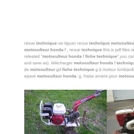
revue
technique
vw tiguan revue
technique motoculte
motoculteur honda
f , revue
technique
this is pdf files s
releated "
motoculteur honda
f
fiche technique
",you can
and save as) télécharger
motoculteur honda
f
techniq
de
motoculteur
gd
fiche technique
g d moteur lombardi
epave
motoculteur honda
. g, fraise arriere pour
motocu