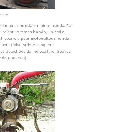
s.com
kit moteur
honda
» moteur
honda
? »
lusc'est un temps
honda
, un ami a
 il courroie pour
motoculteur honda
 pour fraise arriere. longueur
ces détachées de motoculture. trouvez
nda
(moteurs)