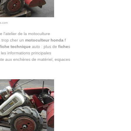
s.com
e l'atelier de la motoculture
s trop cher un
motoculteur honda
f
fiche technique
auto : plus de
fiche
s
les informations principales
ente aux enchères de matériel, espaces