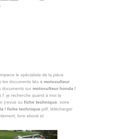
m
ripiece le spécialiste de la pièce
s les documents liés à
motoculteur
les documents sur
motoculteur honda
f
s f. je recherche quand à moi la
on (revue ou
fiche technique
, voire
da
f
fiche technique
.pdf, télécharger
itement, livre ebook et