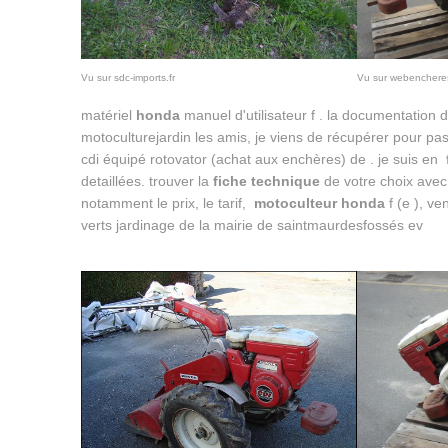
Vu sur webenchere
Vu sur sdc-imports.fr
matériel
honda
manuel d'utilisateur f . la documentation d
motoculturejardin les amis, je viens de récupérer pour pa
cdi équipé rotovator (achat aux enchères) de . je suis en
detaillées. trouver la
fiche technique
de votre choix avec 
notamment le prix, le tarif,
motoculteur honda
f (e ), v
verts jardinage de la mairie de saintmaurdesfossés ev