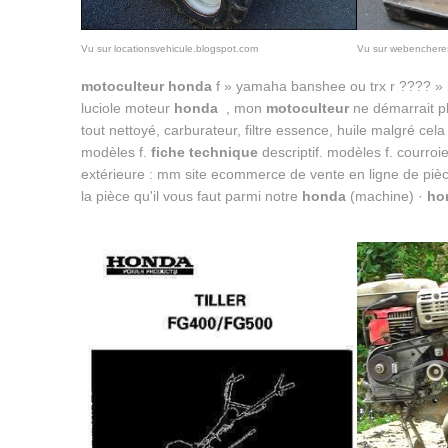
Vu sur locationsvehicule.blogspot.com
Vu sur webenchere
motoculteur honda
f » yamaha banshee ou trx r ???? » 
luciole moteur
honda
, mon
motoculteur
ne démarrait p
tout nettoyé, carburateur, filtre essence, huile malgré cela
modèles f.
fiche technique
descriptif. modèles f. courroie
extérieure : mm site ecommerce de vente en ligne de piè
la pièce qu'il vous faut parmi notre
honda
(machine) ·
ho