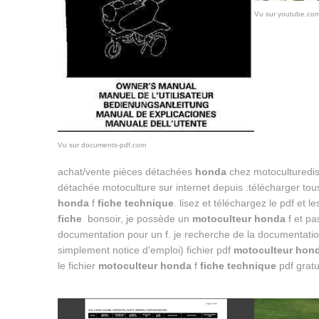
Vu sur youtube.co
Vu sur documents-pdf.com
achat/vente pièces détachées
honda
chez motoculturedist
détachée motoculture sur internet depuis .télécharger tou
honda
f
fiche technique
. lisez et téléchargez le pdf et 
fiche
bonsoir, je possède un
motoculteur honda
f et pa
documentation pour un f. je recherche de la documentati
simplement notice d'emploi) fichier pdf
motoculteur hon
le fichier
motoculteur honda
f
fiche technique
pdf gratu