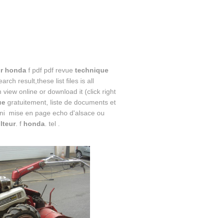
ur honda
f pdf pdf revue
technique
earch result,these list files is all
 view online or download it (click right
ue
gratuitement, liste de documents et
ni mise en page echo d'alsace ou
lteur
. f
honda
. tel .