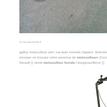
Vu sur paruvendu.fr
galloy motoculture vert. rue jean monnet clapiers. itinéraire.
envoyer un trouvez votre annonce de
motoculteur
s d'oc
hérault () vente
motoculteur honda
f boujansurlibron ()