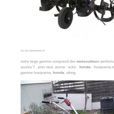
Vu sur manomano.fr
notre large gamme comprend des
motoculteur
s performa
sourire !! . prev next. anova · echo ·
honda
· husqvarna.t
gamme husqvarna,
honda
, viking.