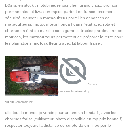
b&s is, en stock : motobineuse pas cher. grand choix, promos
permanentes et livraison rapide partout en france. paiement
sécurisé. trouvez un
motoculteur
parmi les annonces de
motoculteur
s.
motoculteur
honda f dans l'état avec rota et
charrue en état de marche sans garantie tractés par deux roues
motrices, les
motoculteur
s permettent de préparer la terre pour
les plantations.
motoculteur
g avec kit labour fraise , .
Vu sur
piecesmotoculture.shop
Vu sur 2ememain.be
allo tout le monde je vends pour un ami un honda f , avec les
charrues,fraise ,cultivateur, photo disponible en mp prix bonne.f)
respecter toujours la distance de sûreté déterminée par le