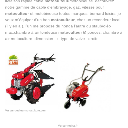
livraison rapide.cable
motoculteur
/motobineuse. découvrez
notre gamme de cable d'embrayage, gaz, vitesse pour
motoculteur
et motobineuse toutes marques, bernard loisirs je
veux m'équiper d'un bon
motoculteur
, chez un revendeur local
(il y en a ). l'un me propose du honda l'autre du staub/oléo
mac.chambre à air tondeuse
motoculteur
Ø pouces. chambre à
air motoculture. dimension : x. type de valve : droite
Vu sur dedieu-motoculture.com
Vu sur rocha.fr