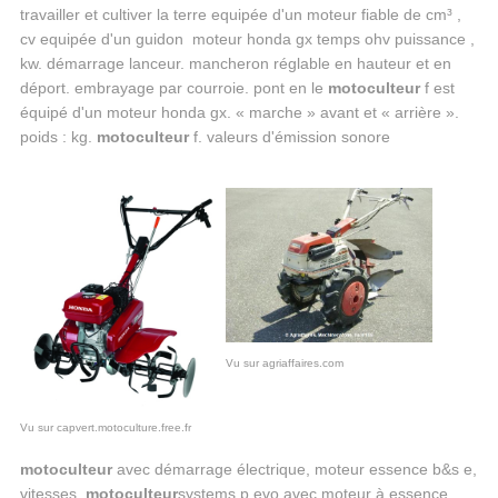
travailler et cultiver la terre equipée d'un moteur fiable de cm³ ,
cv equipée d'un guidon moteur honda gx temps ohv puissance ,
kw. démarrage lanceur. mancheron réglable en hauteur et en
déport. embrayage par courroie. pont en le
motoculteur
f est
équipé d'un moteur honda gx. « marche » avant et « arrière ».
poids : kg.
motoculteur
f. valeurs d'émission sonore
Vu sur agriaffaires.com
Vu sur capvert.motoculture.free.fr
motoculteur
avec démarrage électrique, moteur essence b&s e,
vitesses,
motoculteur
systems p evo avec moteur à essence