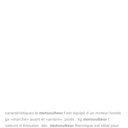
caractéristiques le
motoculteur
f est équipé d un moteur honda
gx «marche» avant et «arrière». poids : kg
motoculteur
f
valeurs d émission déc.
motoculteur
thermique est idéal pour